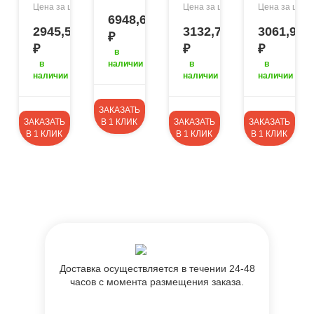
₽
245.5
₽
522,1
Цена за штуку:
Цена за штуку:
Цена за штуку
₽
₽
3
6948,64
2945,5
3132,78
3061,95
₽
₽
₽
₽
в
в
наличии
в
в
наличии
наличии
наличии
ЗАКАЗАТЬ
ЗАКАЗАТЬ
В 1 КЛИК
ЗАКАЗАТЬ
ЗАКАЗАТЬ
В 1 КЛИК
В 1 КЛИК
В 1 КЛИК
Доставка осуществляется в течении 24-48
часов с момента размещения заказа.