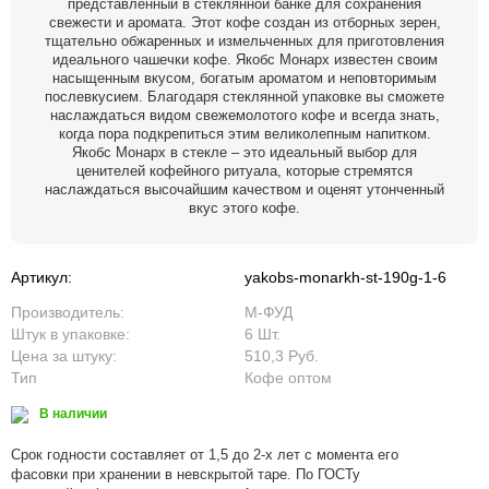
представленный в стеклянной банке для сохранения
свежести и аромата. Этот кофе создан из отборных зерен,
тщательно обжаренных и измельченных для приготовления
идеального чашечки кофе. Якобс Монарх известен своим
насыщенным вкусом, богатым ароматом и неповторимым
послевкусием. Благодаря стеклянной упаковке вы сможете
наслаждаться видом свежемолотого кофе и всегда знать,
когда пора подкрепиться этим великолепным напитком.
Якобс Монарх в стекле – это идеальный выбор для
ценителей кофейного ритуала, которые стремятся
наслаждаться высочайшим качеством и оценят утонченный
вкус этого кофе.
Артикул:
yakobs-monarkh-st-190g-1-6
Производитель:
М-ФУД
Штук в упаковке:
6 Шт.
Цена за штуку:
510,3 Руб.
Тип
Кофе оптом
В наличии
Срок годности составляет от 1,5 до 2-х лет с момента его
фасовки при хранении в невскрытой таре. По ГОСТу