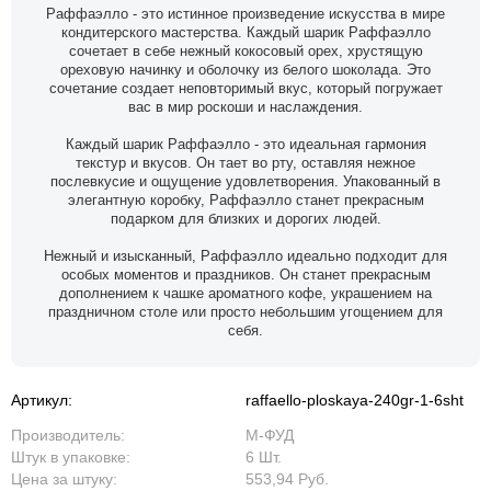
Раффаэлло - это истинное произведение искусства в мире
кондитерского мастерства. Каждый шарик Раффаэлло
сочетает в себе нежный кокосовый орех, хрустящую
ореховую начинку и оболочку из белого шоколада. Это
сочетание создает неповторимый вкус, который погружает
вас в мир роскоши и наслаждения.
Каждый шарик Раффаэлло - это идеальная гармония
текстур и вкусов. Он тает во рту, оставляя нежное
послевкусие и ощущение удовлетворения. Упакованный в
элегантную коробку, Раффаэлло станет прекрасным
подарком для близких и дорогих людей.
Нежный и изысканный, Раффаэлло идеально подходит для
особых моментов и праздников. Он станет прекрасным
дополнением к чашке ароматного кофе, украшением на
праздничном столе или просто небольшим угощением для
себя.
Артикул:
raffaello-ploskaya-240gr-1-6sht
Производитель:
М-ФУД
Штук в упаковке:
6 Шт.
Цена за штуку:
553,94 Руб.