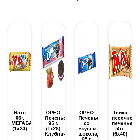
Натс
ОРЕО
ОРЕО
Твикс
66г.
Печенье
Печенье
песочное
МЕГАБАЙТ
95 г.
со
печенье
(1х24)
(1х28)
вкусом
55 г.
Клубничное
шоколада
(6х40)
95 г.